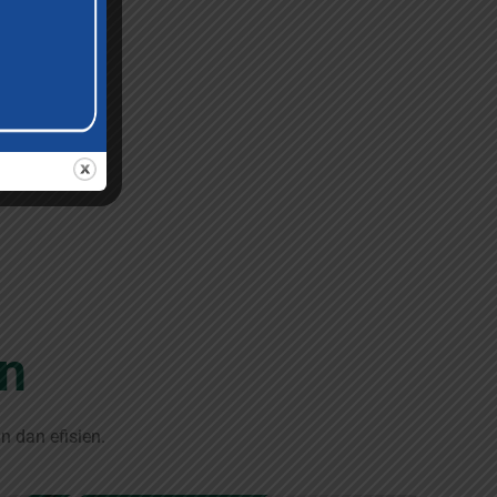
n
 dan efisien.