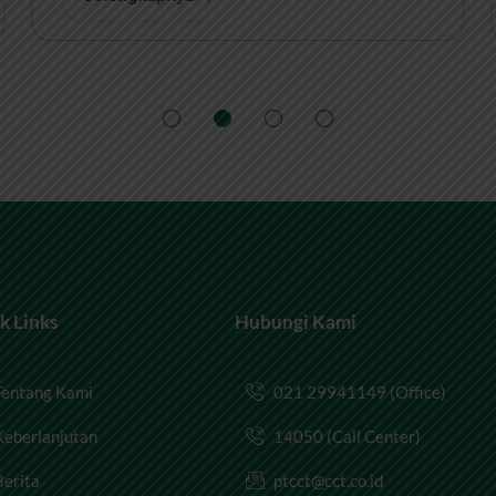
k Links
Hubungi Kami
Tentang Kami
021 29941149 (Office)
Keberlanjutan
14050 (Call Center)
Berita
ptcct@cct.co.id