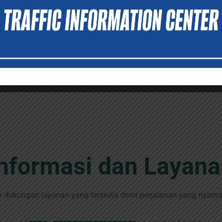
Informasi dan Layana
n dukungan layanan yang tersedia demi perjalanan yang nyaman