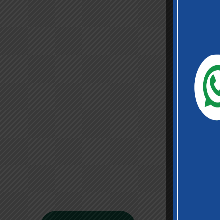
Sekilas
Perusahaan
Didirikan pada tanggal 22 Februari 2008
berdasarkan Akta Notaris Agus Madjid, SH No.
52, PT Cimanggis Cibitung Tollways (CCT)
merupakan Badan Usaha Jalan Tol yang
mengelola Ruas Cimanggis-Cibitung sepanjang
26.184 KM dengan masa konsesi 45 tahun.