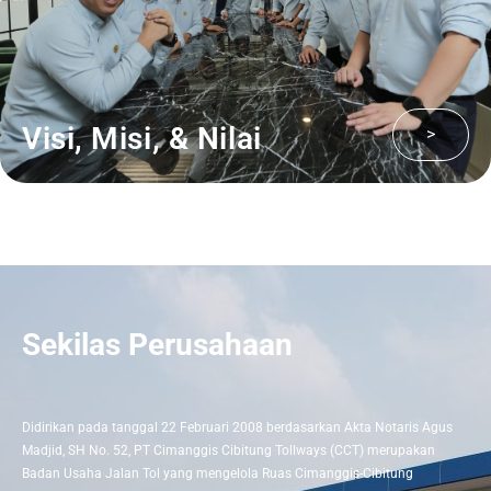
Visi, Misi, & Nilai
>
Sekilas Perusahaan
Didirikan pada tanggal 22 Februari 2008 berdasarkan Akta Notaris Agus
Madjid, SH No. 52, PT Cimanggis Cibitung Tollways (CCT) merupakan
Badan Usaha Jalan Tol yang mengelola Ruas Cimanggis-Cibitung