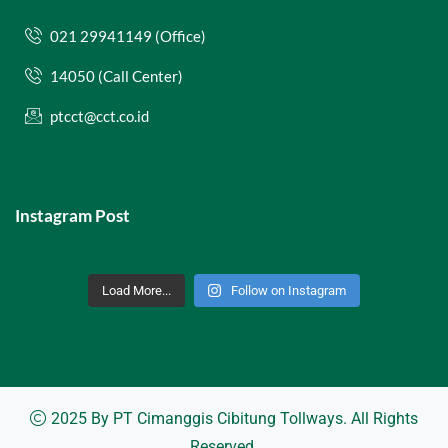
021 29941149 (Office)
14050 (Call Center)
ptcct@cct.co.id
Instagram Post
Load More...
Follow on Instagram
2025 By
PT Cimanggis Cibitung Tollways
. All Rights
Reserved.