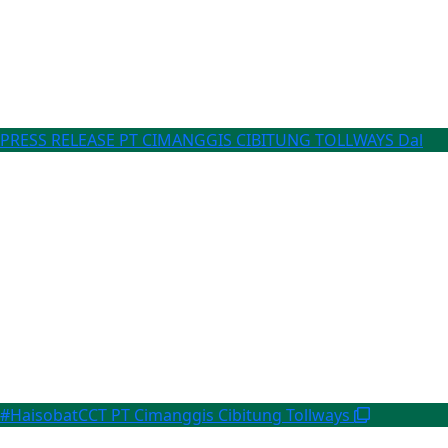
PRESS RELEASE PT CIMANGGIS CIBITUNG TOLLWAYS Dal
#HaisobatCCT
PT Cimanggis Cibitung Tollways