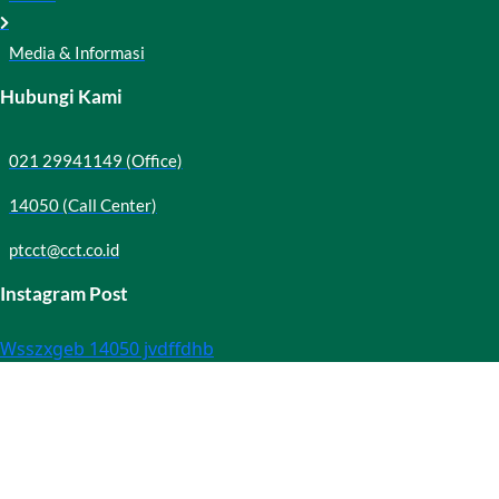
Media & Informasi
Hubungi Kami
021 29941149 (Office)
14050 (Call Center)
ptcct@cct.co.id
Instagram Post
Wsszxgeb 14050 jvdffdhb