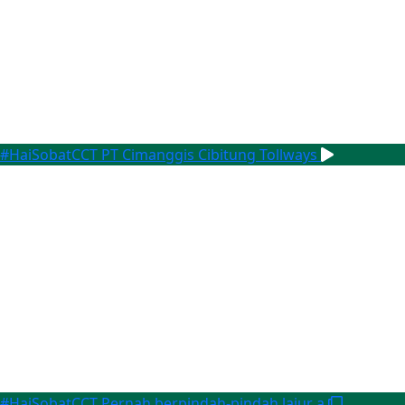
#HaiSobatCCT
PT Cimanggis Cibitung Tollways
#HaiSobatCCT
Pernah berpindah-pindah lajur a