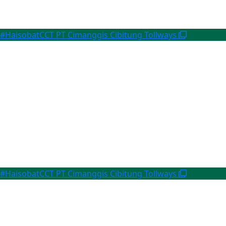
#HaisobatCCT
PT Cimanggis Cibitung Tollways
#HaisobatCCT
PT Cimanggis Cibitung Tollways