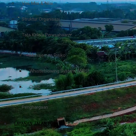
Visi, Misi & Nilai
Struktur Organisasi
Tata Kelola Perusahaan
Manajemen Risiko
Whistleblowing System (WBS)
QHSE
Penghargaan
LAYANAN JALAN TOL