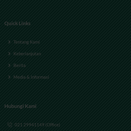
Quick Links
Tentang Kami
Keberlanjutan
Berita
Media & Informasi
Hubungi Kami
021 29941149 (Office)