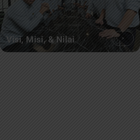
Visi, Misi, & Nilai
>
Sekilas Perusahaan
Didirikan pada tanggal 22 Februari 2008 berdasarkan Akta Notaris Agus
Madjid, SH No. 52, PT Cimanggis Cibitung Tollways (CCT) merupakan
Badan Usaha Jalan Tol yang mengelola Ruas Cimanggis-Cibitung