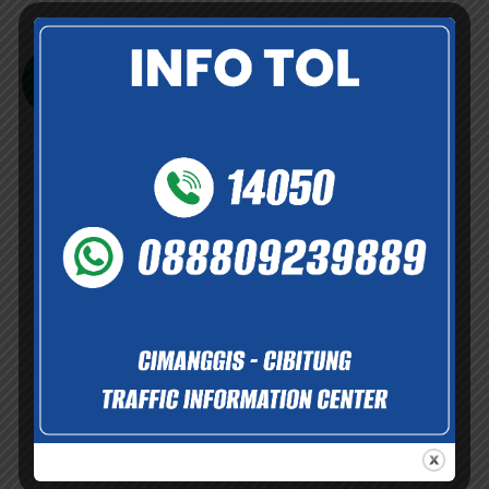
sepanjang 26.184 KM dengan masa konsesi 45 tahun.
Selengkapnya
Informasi dan Layanan
Informasi dan dukungan layanan yang tersedia demi