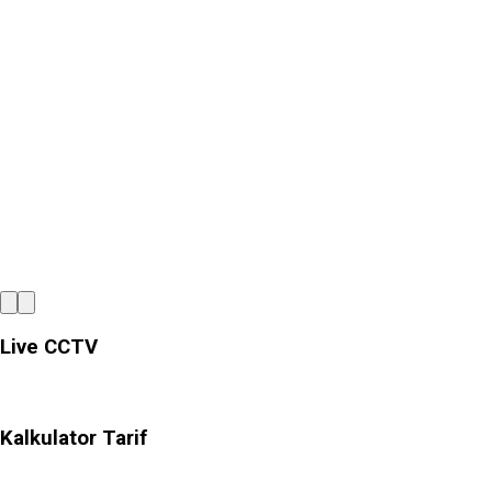
Tata Kelola
Membangun kepercayaan melalui tata
Live CCTV
Kalkulator Tarif