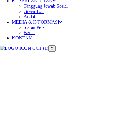
Meningkatkan konektivitas dan ber
KEBERLANJUTAN
Tanggung Jawab Sosial
Green Toll
Andal
MEDIA & INFORMASI
Siaran Pers
Berita
KONTAK
X
Keberlanjutan
Pengelolaan jalan tol yang berkela