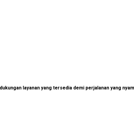
dengan masa konsesi 45 tahun.
 dukungan layanan yang tersedia demi perjalanan yang nyama