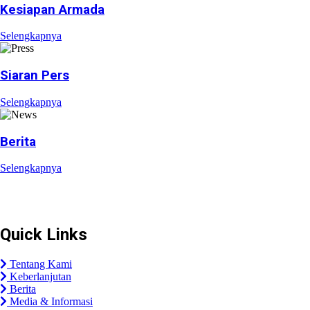
Kesiapan Armada
Selengkapnya
Siaran Pers
Selengkapnya
Berita
Selengkapnya
Plaza Tol Jatikarya, RT 002/RW 005, Kelurahan Jatikarya, 
Quick Links
Tentang Kami
Keberlanjutan
Berita
Media & Informasi