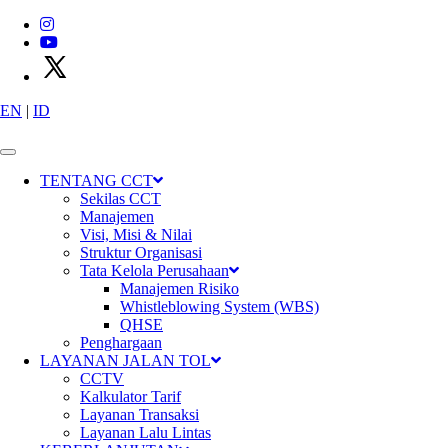
EN
|
ID
X
P
T
C
i
m
a
n
g
g
i
s
C
i
b
i
t
u
n
g
T
o
l
l
w
a
y
s
TENTANG CCT
Sekilas CCT
Manajemen
Visi, Misi & Nilai
Struktur Organisasi
Tata Kelola Perusahaan
Manajemen Risiko
Whistleblowing System (WBS)
QHSE
Penghargaan
Konektivitas
LAYANAN JALAN TOL
CCTV
Kalkulator Tarif
Layanan Transaksi
Layanan Lalu Lintas