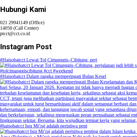
Hubungi Kami
021 29941149 (Office)
14050 (Call Center)
ptcct@cct.co.id
Instagram Post
#Haisobatcct Lewat Tol Cimanggis–Cibitung, perj
#Haisobatcct Dalam rangka memperingati Bulan Kesel
#haisobatcct Isra Mi’raj adalah peristiwa pent