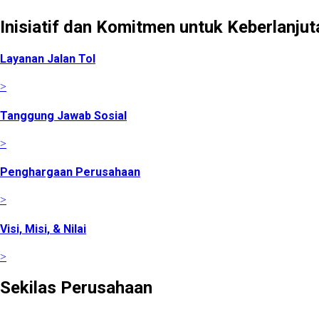
Inisiatif dan Komitmen untuk Keberlanjut
Layanan Jalan Tol
>
Tanggung Jawab Sosial
>
Penghargaan Perusahaan
>
Visi, Misi, & Nilai
>
Sekilas Perusahaan
Didirikan pada tanggal 22 Februari 2008 berdasarkan Akta 