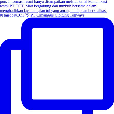
#HaisobatCCT 👋 PT Cimanggis Cibitung Tollways