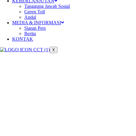
Meningkatkan konektivitas dan
KEBERLANJUTAN
Tanggung Jawab Sosial
berperan dalam pertumbuhan
Green Toll
Andal
ekonomi nasional
MEDIA & INFORMASI
Siaran Pers
Berita
KONTAK
X
Keberlanjutan
Pengelolaan jalan tol yang
berkelanjutan untuk mendukung