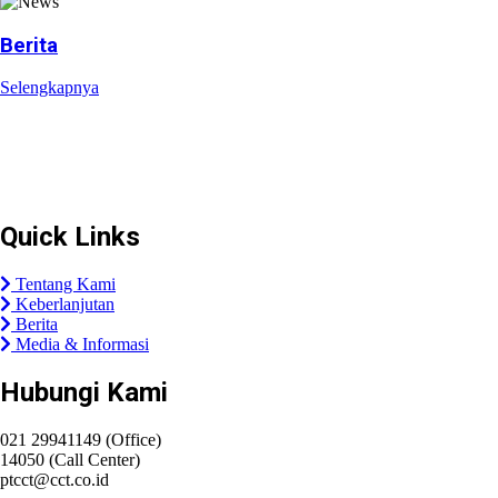
Berita
Selengkapnya
Plaza Tol Jatikarya, RT 002/RW 010, Kelurahan Jatikarya,
Kecamatan Jatisampurna, Kota Bekasi, Provinsi
Jawa Barat 17435
Quick Links
Tentang Kami
Keberlanjutan
Berita
Media & Informasi
Hubungi Kami
021 29941149 (Office)
14050 (Call Center)
ptcct@cct.co.id