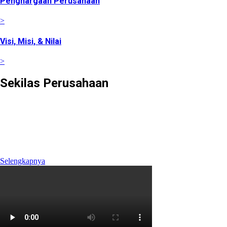
Penghargaan Perusahaan
>
Visi, Misi, & Nilai
>
Sekilas Perusahaan
Didirikan pada tanggal 22 Februari 2008 berdasarkan Akta
Notaris Agus Madjid, SH No. 52, PT Cimanggis Cibitung
Tollways (CCT) merupakan Badan Usaha Jalan Tol yang
mengelola Ruas Cimanggis-Cibitung sepanjang 26.184 KM
dengan masa konsesi 45 tahun.
Selengkapnya