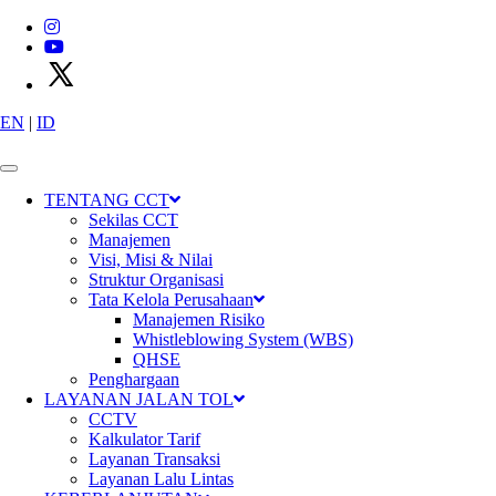
EN
|
ID
X
P
T
C
i
m
a
n
g
g
i
s
C
i
b
i
t
u
n
g
T
o
l
l
w
a
y
s
TENTANG CCT
Sekilas CCT
Manajemen
Visi, Misi & Nilai
Struktur Organisasi
Tata Kelola Perusahaan
Manajemen Risiko
Whistleblowing System (WBS)
QHSE
Penghargaan
Konektivitas
LAYANAN JALAN TOL
CCTV
Kalkulator Tarif
Layanan Transaksi
Layanan Lalu Lintas