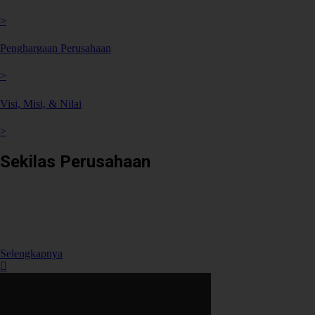
>
Penghargaan Perusahaan
>
Visi, Misi, & Nilai
>
Sekilas Perusahaan
Didirikan pada tanggal 22 Februari 2008 berdasarkan Akta Notaris
Agus Madjid, SH No. 52, PT Cimanggis Cibitung Tollways (CCT)
merupakan Badan Usaha Jalan Tol yang mengelola Ruas Cimanggis-
Cibitung sepanjang 26.184 KM dengan masa konsesi 45 tahun.
Selengkapnya