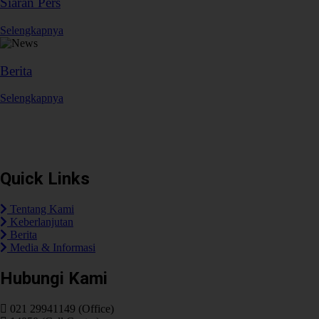
Siaran Pers
Selengkapnya
Berita
Selengkapnya
Plaza Tol Jatikarya, RT 002/RW 005, Kelurahan Jatikarya, Kecamatan
Jatisampurna, Kota Bekasi, Provinsi Jawa Barat 17435
Quick Links
Tentang Kami
Keberlanjutan
Berita
Media & Informasi
Hubungi Kami
021 29941149 (Office)