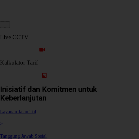
kelola yang kuat dan berintegritas
Live CCTV
Ruas Cimanggis Cibitung
Kalkulator Tarif
Hitung Tarif Perjalanan
Inisiatif dan Komitmen untuk
Keberlanjutan
Layanan Jalan Tol
>
Tanggung Jawab Sosial