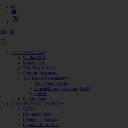
EN
|
ID
X
P
T
C
i
m
a
n
g
g
i
s
C
i
b
i
t
u
n
g
T
o
l
l
w
a
y
s
TENTANG CCT
Sekilas CCT
Manajemen
Visi, Misi & Nilai
Struktur Organisasi
Tata Kelola Perusahaan
Manajemen Risiko
Whistleblowing System (WBS)
QHSE
Penghargaan
LAYANAN JALAN TOL
CCTV
Kalkulator Tarif
Layanan Transaksi
Layanan Lalu Lintas