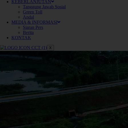
KEBERLANJUTAN
Tanggung Jawab Sosial
Green Toll
Andal
MEDIA & INFORMASI
Siaran Pers
Berita
KONTAK
X