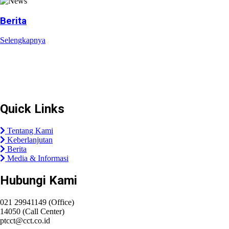
Berita
Selengkapnya
Plaza Tol Jatikarya, RT 002/RW 010, Kelurahan Jatikarya,
Kecamatan Jatisampurna, Kota Bekasi, Provinsi
Jawa Barat 17435
Quick Links
Tentang Kami
Keberlanjutan
Berita
Media & Informasi
Hubungi Kami
021 29941149 (Office)
14050 (Call Center)
ptcct@cct.co.id