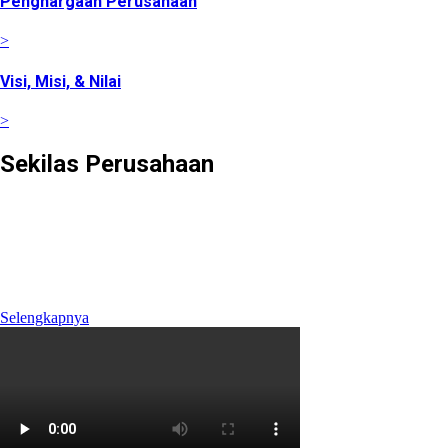
Penghargaan Perusahaan
>
Visi, Misi, & Nilai
>
Sekilas Perusahaan
Didirikan pada tanggal 22 Februari 2008 berdasarkan Akta
Notaris Agus Madjid, SH No. 52, PT Cimanggis Cibitung
Tollways (CCT) merupakan Badan Usaha Jalan Tol yang
mengelola Ruas Cimanggis-Cibitung sepanjang 26.184 KM
dengan masa konsesi 45 tahun.
Selengkapnya