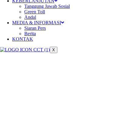
Meningkatkan konektivitas dan
KEBERLANJUTAN
Tanggung Jawab Sosial
berperan dalam pertumbuhan
Green Toll
Andal
ekonomi nasional
MEDIA & INFORMASI
Siaran Pers
Berita
KONTAK
X
Keberlanjutan
Pengelolaan jalan tol yang
berkelanjutan untuk mendukung