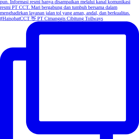
#HaisobatCCT 👋 PT Cimanggis Cibitung Tollways