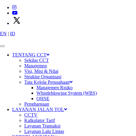
EN
|
ID
X
P
T
C
i
m
a
n
g
g
i
s
C
i
b
i
t
u
n
g
T
o
l
l
w
a
y
s
TENTANG CCT
Sekilas CCT
Manajemen
Visi, Misi & Nilai
Struktur Organisasi
Tata Kelola Perusahaan
Manajemen Risiko
Whistleblowing System (WBS)
QHSE
Penghargaan
Konektivitas
LAYANAN JALAN TOL
CCTV
Kalkulator Tarif
Layanan Transaksi
Layanan Lalu Lintas