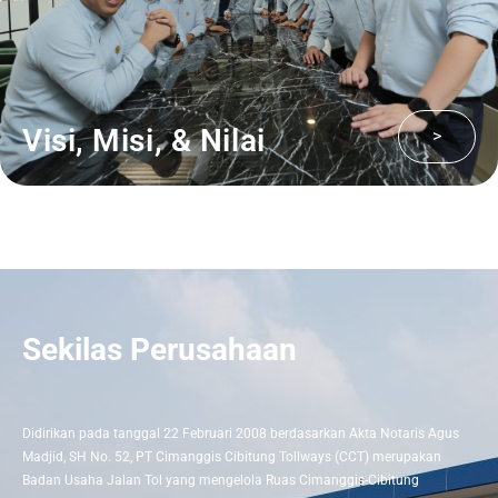
Visi, Misi, & Nilai
>
Sekilas Perusahaan
Didirikan pada tanggal 22 Februari 2008 berdasarkan Akta Notaris Agus
Madjid, SH No. 52, PT Cimanggis Cibitung Tollways (CCT) merupakan
Badan Usaha Jalan Tol yang mengelola Ruas Cimanggis-Cibitung