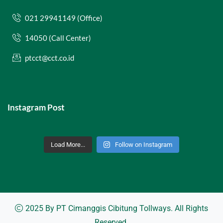
021 29941149 (Office)
14050 (Call Center)
ptcct@cct.co.id
Instagram Post
Load More...
Follow on Instagram
2025 By
PT Cimanggis Cibitung Tollways
. All Rights
Reserved.